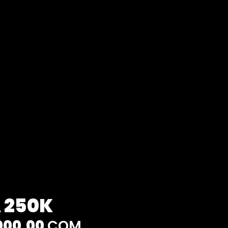
 250K
000,00
COM