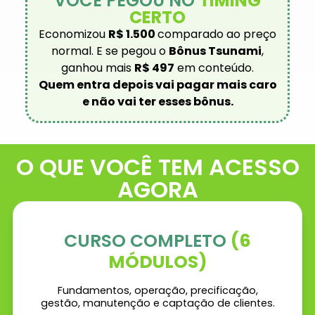
VOCÊ PEGOU NO
TIMING
CERTO
Economizou
R$ 1.500
comparado ao preço
normal. E se pegou o
Bônus Tsunami
,
ganhou mais
R$ 497
em conteúdo.
Quem entra depois vai pagar mais caro
e não vai ter esses bônus.
O QUE VOCÊ TEM ACESSO
AGORA
CURSO COMPLETO
(6
MÓDULOS)
Fundamentos, operação, precificação,
gestão, manutenção e captação de clientes.