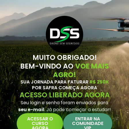
MUITO OBRIGADO!
BEM-VINDO AO
VOE MAIS
AGRO!
SUA JORNADA PARA FATURAR
R$ 250K
POR SAFRA COMEÇA AGORA
ACESSO LIBERADO AGORA
Seu login e senha foram enviados para
seu e-mail
. Já pode começar a estudar!
ACESSAR O
ENTRAR NA
CURSO
COMUNIDADE
AGORA
VIP