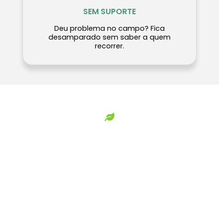
SEM SUPORTE
Deu problema no campo? Fica
desamparado sem saber a quem
recorrer.
A SOLUÇÃO
Conhecimento técnico + Estratégia comercial
+ Suporte contínuo = Operação lucrativa e
sustentável
QUERO GARANTIR MINHA VAGA
TESTE SEM RISCO FINANCEIRO
Se dentro de 15 dias você não ficar satisfeito
com o conteúdo, devolvemos
100% DO SEU
DINHEIRO
sem fazer perguntas.